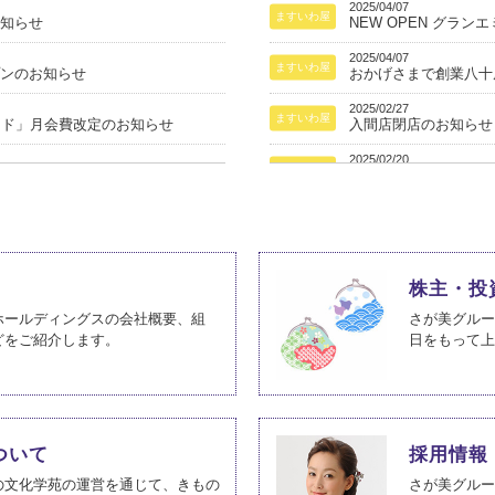
2025/04/07
ますいわ屋
お知らせ
NEW OPEN グラン
2025/04/07
ますいわ屋
プンのお知らせ
おかげさまで創業八十
2025/02/27
ますいわ屋
ード」月会費改定のお知らせ
入間店閉店のお知らせ
2025/02/20
ますいわ屋
お知らせ
弘前店 移転オープン
2024/10/03
ますいわ屋
て
秋の紬キャンペーン開
2024/09/30
ますいわ屋
お知らせ
秋の衣替え お手入れ
株主・投
2024/09/28
ホールディングスの会社概要、組
さが美グルー
ますいわ屋
着物ファッションショー開催決定！
ながの東急店 フロア
どをご紹介します。
日をもって上
2024/09/28
ますいわ屋
お知らせ
岐阜店閉店のお知らせ
2024/09/03
ますいわ屋
ード』会員規約
熊本店 NEWオープン
ついて
採用情報
の文化学苑の運営を通じて、きもの
さが美グルー