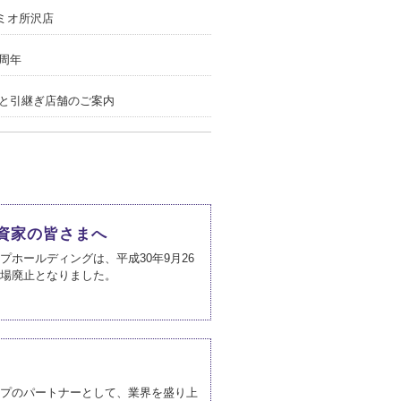
エミオ所沢店
周年
と引継ぎ店舗のご案内
催
キャンペーン開催
資家の皆さまへ
プホールディングは、平成30年9月26
移転に伴うリニューアルオープン
場廃止となりました。
と引継ぎ店舗のご案内
プのパートナーとして、業界を盛り上