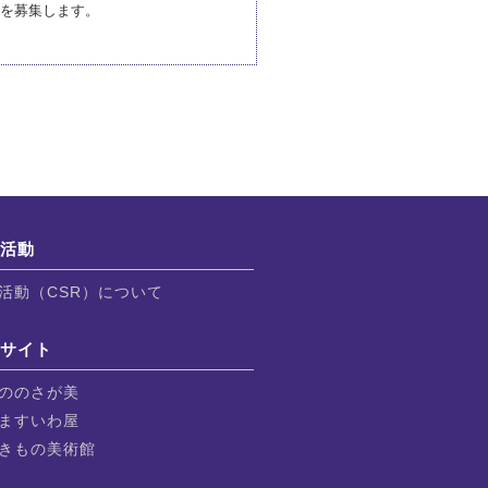
を募集します。
会活動
活動（CSR）について
連サイト
ののさが美
ますいわ屋
きもの美術館